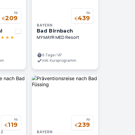
Ab
Ab
209
439
€
€
BAYERN
l
Bad Birnbach
★
★
★
★
MY MAYR MED Resort
6 Tage / VP
amm
inkl. Kursprogramm
Ab
Ab
119
239
€
€
LZ
BAYERN