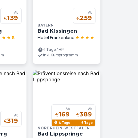
Ab
Ab
139
259
€
€
BAYERN
g
Bad Kissingen
★
★
★
S
Hotel Frankenland
★
★
★
★
4 Tage / HP
amm
inkl. Kursprogramm
Ab
Ab
169
389
€
€
Ab
319
€
4 Tage
6 Tage
NORDRHEIN-WESTFALEN
erg
Bad Lippspringe