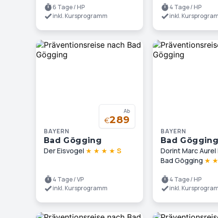
6 Tage / HP
4 Tage / HP
inkl. Kursprogramm
inkl. Kursprogr
Ab
289
€
BAYERN
BAYERN
Bad Gögging
Bad Göggin
Der Eisvogel
★
★
★
★
S
Dorint Marc Aurel
Bad Gögging
★
4 Tage / VP
4 Tage / HP
inkl. Kursprogramm
inkl. Kursprogr