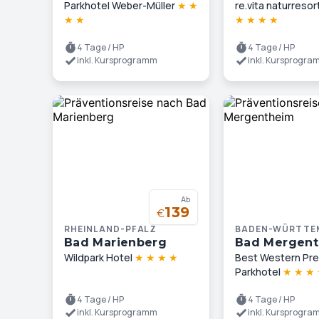
Parkhotel Weber-Müller
★
★
re.vita naturresor
★
★
★
★
★
★
4 Tage / HP
4 Tage / HP
inkl. Kursprogramm
inkl. Kursprogr
Ab
139
€
RHEINLAND-PFALZ
BADEN-WÜRTTE
Bad Marienberg
Bad Mergen
Wildpark Hotel
★
★
★
★
Best Western Pre
Parkhotel
★
★
★
4 Tage / HP
4 Tage / HP
inkl. Kursprogramm
inkl. Kursprogr