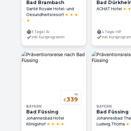
Bad Brambach
Bad Dürkhei
Santé Royale Hotel- und
ACHAT Hotel
★
Gesundheitsresort
★
★
★
★
5 Tage / AI
4 Tage / HP
inkl. Kursprogramm
inkl. Kursprogr
Ab
339
€
BAYERN
BAYERN
Bad Füssing
Bad Füssing
Johannesbad Hotel
Johannesbad The
Königshof
★
★
★
★
Ludwig Thoma
★