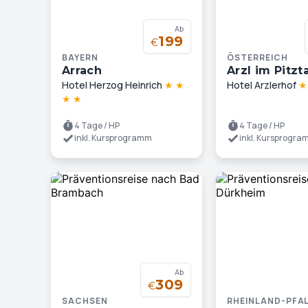
Ab
199
€
BAYERN
ÖSTERREICH
Arrach
Arzl im Pitzta
Hotel Herzog Heinrich
★
★
Hotel Arzlerhof
★
★
4 Tage / HP
4 Tage / HP
inkl. Kursprogramm
inkl. Kursprogr
Ab
309
€
SACHSEN
RHEINLAND-PFA