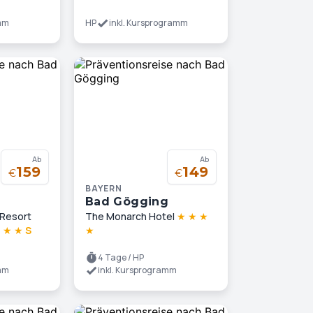
amm
HP
inkl. Kursprogramm
Ab
Ab
159
149
€
€
BAYERN
g
Bad Gögging
 Resort
The Monarch Hotel
★
★
★
★
★
★
S
★
4 Tage / HP
amm
inkl. Kursprogramm