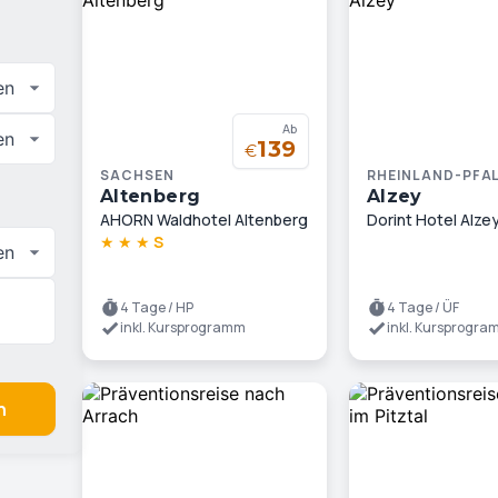
en
Ab
en
139
€
SACHSEN
RHEINLAND-PFA
Altenberg
Alzey
AHORN Waldhotel Altenberg
Dorint Hotel Alz
★
★
★
S
en
4 Tage / HP
4 Tage / ÜF
inkl. Kursprogramm
inkl. Kursprogr
n