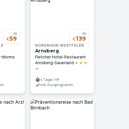
Ab
Ab
59
139
€
€
LZ
NORDRHEIN-WESTFALEN
Arnsberg
ey Worms
Fletcher Hotel-Restaurant
Arnsberg-Sauerland
★
★
★
★
4 Tage / HP
amm
inkl. Kursprogramm