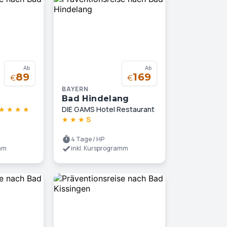
Ab
Ab
89
169
€
€
BAYERN
Bad Hindelang
★
★
★
★
DIE GAMS Hotel Restaurant
★
★
★
S
4 Tage / HP
amm
inkl. Kursprogramm