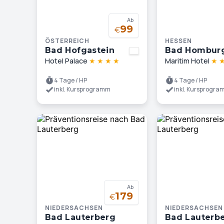
Ab
99
€
ÖSTERREICH
HESSEN
Bad Hofgastein
Bad Hombur
Hotel Palace
★
★
★
★
Maritim Hotel
★
4 Tage / HP
4 Tage / HP
inkl. Kursprogramm
inkl. Kursprogr
Ab
179
€
NIEDERSACHSEN
NIEDERSACHSEN
Bad Lauterberg
Bad Lauterb