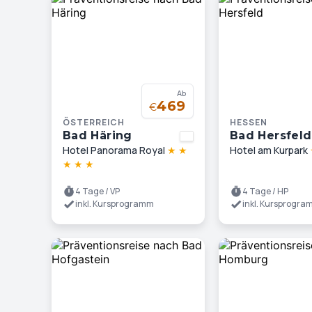
Ab
469
€
ÖSTERREICH
HESSEN
Bad Häring
Bad Hersfeld
Hotel Panorama Royal
★
★
Hotel am Kurpark
★
★
★
4 Tage / VP
4 Tage / HP
inkl. Kursprogramm
inkl. Kursprogr