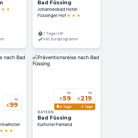
m
Bad Füssing
★
★
★
Johannesbad Hotel
Füssinger Hof
★
★
★
7 Tage / HP
amm
inkl. Kursprogramm
Ab
Ab
59
219
€
€
Ab
99
€
4 Tage
6 Tage
BAYERN
Bad Füssing
rmalhotel
Kurhotel Panland
★
★
★