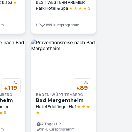
t & spa
★
BEST WESTERN PREMIER
Park Hotel & Spa
★
★
★
★
S
amm
HP
inkl. Kursprogramm
Ab
Ab
119
89
€
€
MBERG
BADEN-WÜRTTEMBERG
theim
Bad Mergentheim
mier
Hotel Edelfinger Hof
★
★
★
★
S
★
4 Tage / HP
amm
inkl. Kursprogramm