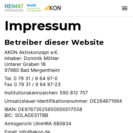
Impressum
Betreiber dieser Website
AKON Aktivkonzept e.K.
Inhaber: Dominik Möhler
Unterer Graben 18
97980 Bad Mergentheim
Tel. 0 79 31 / 9 64 97-0
Fax 0 79 31 / 9 64 97-23
Institutionskennzeichen: 590 812 707
Umsatzsteuer-Identifikationsnummer: DE264671994
IBAN: DE97673525650000017558
BIC: SOLADES1TBB
Amtsgericht UlmHRA 680834
Email:
info@akon.de