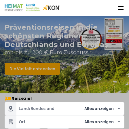
Präventionsreisen in die
schönsten Regionen
Deutschlands und Europas
mit bis zu 200 € Euro Zuschuss
Die Vielfalt entdecken
Reiseziel
Land/Bundesland
Alles anzeigen
Ort
Alles anzeigen