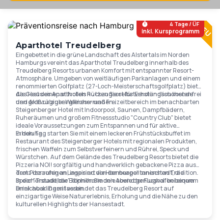
Ab
119
€
4 Tage / ÜF
inkl. Kursprogramm
Aparthotel Treudelberg
Eingebettet in die grüne Landschaft des Alstertals im Norden
Hamburgs vereint das Aparthotel Treudelberg innerhalb des
Treudelberg Resorts urbanen Komfort mit entspannter Resort-
Atmosphäre. Umgeben von weitläufigen Parkanlagen und einem
renommierten Golfplatz (27-Loch-Meisterschaftsgolfplatz) bietet
das Haus einen stilvollen Rückzugsort für Erholungssuchende
Als Gast des Aparthotels nutzen Sie selbstverständlich kostenfrei
und Aktivurlauber gleichermaßen..
den großzügiger Wellness- und Freizeitbereich im benachbarten
Steigenberger Hotel mit Indoorpool, Saunen, Dampfbädern,
Ruheräumen und großem Fitnessstudio "Country Club" bietet
ideale Voraussetzungen zum Entspannen und für aktive
Erholung.
In den Tag starten Sie mit einem leckeren Frühstücksbuffet im
Restaurant des Steigenberger Hotels mit regionalen Produkten,
frischen Waffeln zum Selbstverfeinern und Rührei, Speck und
Würstchen. Auf dem Gelände des Treudelberg Resorts bietet die
Pizzeria NOI! sorgfältig und handwerklich gebackene Pizza aus
dem Pizzaofen an, inspiriert von der neapolitanischen Tradition.
Trotz der ruhigen Lage sind die Hamburger Innenstadt, die
In der "Treudelbar" können Sie den Abend genussvoll bei einem
Speicherstadt, die Elbphilharmonie sowie der Flughafen bequem
Drink ausklingen lassen.
erreichbar. Damit verbindet das Treudelberg Resort auf
einzigartige Weise Naturerlebnis, Erholung und die Nähe zu den
kulturellen Highlights der Hansestadt.