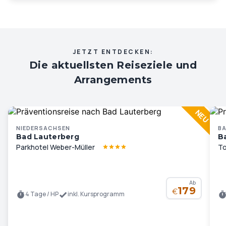
JETZT ENTDECKEN:
Die aktuellsten Reiseziele und
Arrangements
NIEDERSACHSEN
B
Bad Lauterberg
B
Parkhotel Weber-Müller
To
Ab
179
€
4 Tage / HP
inkl. Kursprogramm