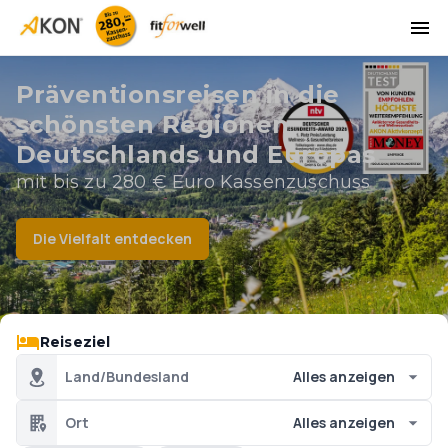
Präventionsreisen in die
schönsten Regionen
Deutschlands und Europas
mit bis zu 280 € Euro Kassenzuschuss
Die Vielfalt entdecken
Reiseziel
Land/Bundesland
Alles anzeigen
Ort
Alles anzeigen