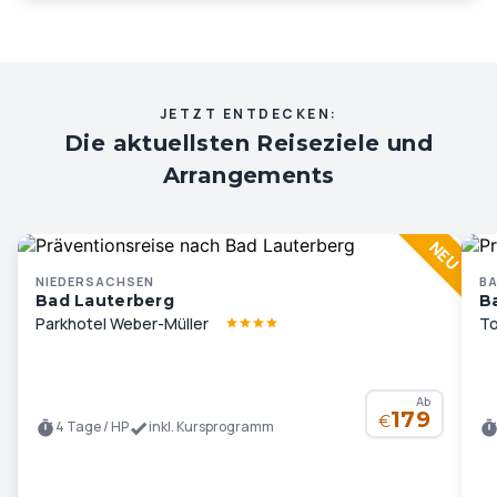
JETZT ENTDECKEN:
Die aktuellsten Reiseziele und
Arrangements
NIEDERSACHSEN
B
Bad Lauterberg
B
Parkhotel Weber-Müller
To
Ab
179
€
4 Tage / HP
inkl. Kursprogramm