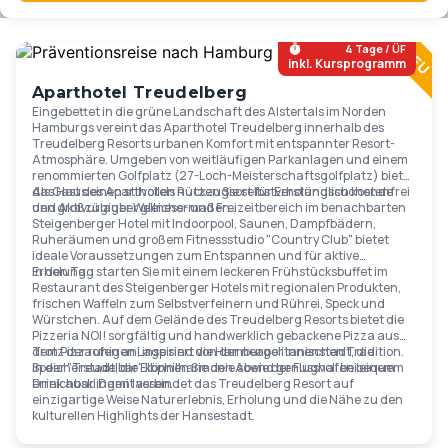
Ab
119
€
4 Tage / ÜF
inkl. Kursprogramm
Aparthotel Treudelberg
Eingebettet in die grüne Landschaft des Alstertals im Norden
Hamburgs vereint das Aparthotel Treudelberg innerhalb des
Treudelberg Resorts urbanen Komfort mit entspannter Resort-
Atmosphäre. Umgeben von weitläufigen Parkanlagen und einem
renommierten Golfplatz (27-Loch-Meisterschaftsgolfplatz) bietet
das Haus einen stilvollen Rückzugsort für Erholungssuchende
Als Gast des Aparthotels nutzen Sie selbstverständlich kostenfrei
und Aktivurlauber gleichermaßen..
den großzügiger Wellness- und Freizeitbereich im benachbarten
Steigenberger Hotel mit Indoorpool, Saunen, Dampfbädern,
Ruheräumen und großem Fitnessstudio "Country Club" bietet
ideale Voraussetzungen zum Entspannen und für aktive
Erholung.
In den Tag starten Sie mit einem leckeren Frühstücksbuffet im
Restaurant des Steigenberger Hotels mit regionalen Produkten,
frischen Waffeln zum Selbstverfeinern und Rührei, Speck und
Würstchen. Auf dem Gelände des Treudelberg Resorts bietet die
Pizzeria NOI! sorgfältig und handwerklich gebackene Pizza aus
dem Pizzaofen an, inspiriert von der neapolitanischen Tradition.
Trotz der ruhigen Lage sind die Hamburger Innenstadt, die
In der "Treudelbar" können Sie den Abend genussvoll bei einem
Speicherstadt, die Elbphilharmonie sowie der Flughafen bequem
Drink ausklingen lassen.
erreichbar. Damit verbindet das Treudelberg Resort auf
einzigartige Weise Naturerlebnis, Erholung und die Nähe zu den
kulturellen Highlights der Hansestadt.