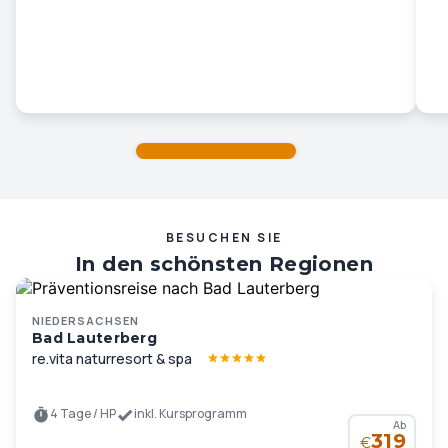
BESUCHEN SIE
In den schönsten Regionen
Deutschlands und Europas …
NIEDERSACHSEN
Bad Lauterberg
re.vita naturresort & spa
4 Tage / HP
inkl. Kursprogramm
Ab
319
€