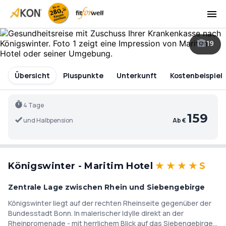
19
Übersicht
Pluspunkte
Unterkunft
Kostenbeispiel
4 Tage
159
und Halbpension
Ab €
Königswinter - Maritim Hotel
★
★
★
★
S
Zentrale Lage zwischen Rhein und Siebengebirge
Königswinter liegt auf der rechten Rheinseite gegenüber der
Bundesstadt Bonn. In malerischer Idylle direkt an der
Rheinpromenade - mit herrlichem Blick auf das Siebengebirge