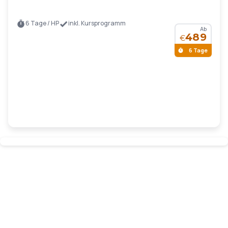
6 Tage / HP
inkl. Kursprogramm
Ab
489
€
6 Tage