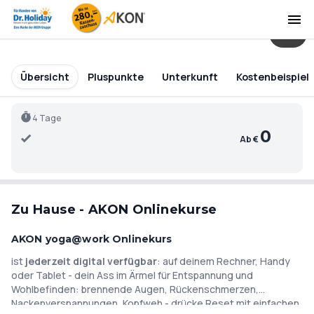
1
Übersicht
Pluspunkte
Unterkunft
Kostenbeispiel
4 Tage
0
Ab €
Zu Hause - AKON Onlinekurse
AKON yoga@work Onlinekurs
ist
jederzeit digital verfügbar
: auf deinem Rechner, Handy
oder Tablet - dein Ass im Ärmel für Entspannung und
Wohlbefinden: brennende Augen, Rückenschmerzen,
Nackenverspannungen, Kopfweh - drücke Reset mit einfachen
Jederzeit flexibel nutzbar - zu Hause oder am Arbeitsplatz