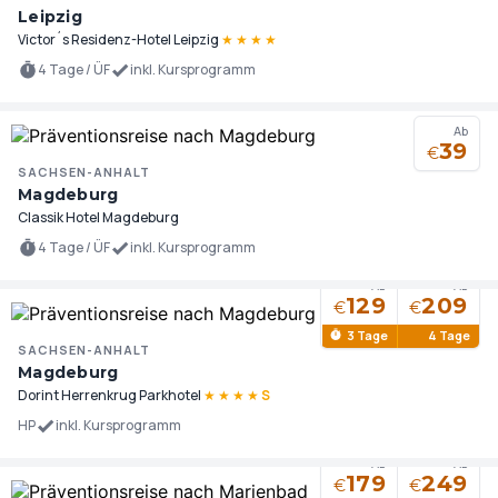
Leipzig
Victor´s Residenz-Hotel Leipzig
★
★
★
★
4 Tage / ÜF
inkl. Kursprogramm
Ab
39
€
SACHSEN-ANHALT
Magdeburg
Classik Hotel Magdeburg
4 Tage / ÜF
inkl. Kursprogramm
Ab
Ab
129
209
€
€
3 Tage
4 Tage
SACHSEN-ANHALT
Magdeburg
Dorint Herrenkrug Parkhotel
★
★
★
★
S
HP
inkl. Kursprogramm
Ab
Ab
179
249
€
€