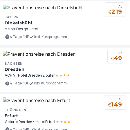
Ab
219
€
BAYERN
Dinkelsbühl
Meiser Design Hotel
4 Tage / HP
inkl. Kursprogramm
Ab
49
€
SACHSEN
Dresden
ACHAT Hotel Dresden Elbufer
★
★
★
★
4 Tage / ÜF
inkl. Kursprogramm
Ab
149
€
THÜRINGEN
Erfurt
Victor´s Residenz-Hotel Erfurt
★
★
★
★
4 Tage / HP
inkl. Kursprogramm