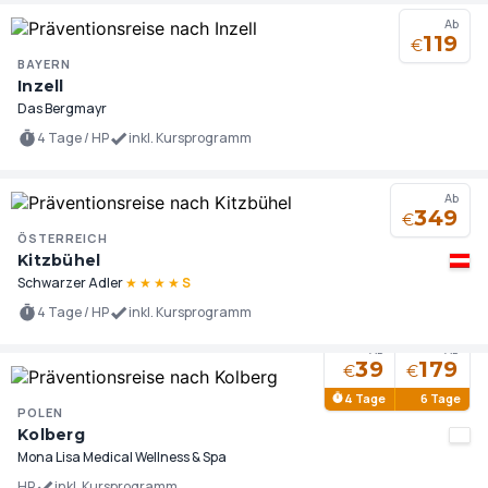
Ab
119
€
BAYERN
Inzell
Das Bergmayr
4 Tage / HP
inkl. Kursprogramm
Ab
349
€
ÖSTERREICH
Kitzbühel
Schwarzer Adler
★
★
★
★
S
4 Tage / HP
inkl. Kursprogramm
Ab
Ab
39
179
€
€
4 Tage
6 Tage
POLEN
Kolberg
Mona Lisa Medical Wellness & Spa
HP
inkl. Kursprogramm