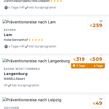
Dorint Resort Baltic Hills Usedom
★
★
★
★
4 Tage / HP
inkl. Kursprogramm
Ab
259
€
BAYERN
Lam
Hotel Sonnenhof
★
★
★
★
S
4 Tage / HP
inkl. Kursprogramm
Ab
Ab
319
509
€
€
3 Tage
4 Tage
BADEN-WÜRTTEMBERG
Langenburg
MAWELL Resort
VP
inkl. Kursprogramm
Ab
49
€
SACHSEN