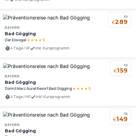
Ab
289
€
BAYERN
Bad Gögging
Der Eisvogel
★
★
★
★
S
4 Tage / VP
inkl. Kursprogramm
Ab
159
€
BAYERN
Bad Gögging
Dorint Marc Aurel Resort Bad Gögging
★
★
★
★
S
4 Tage / HP
inkl. Kursprogramm
Ab
149
€
BAYERN
Bad Gögging