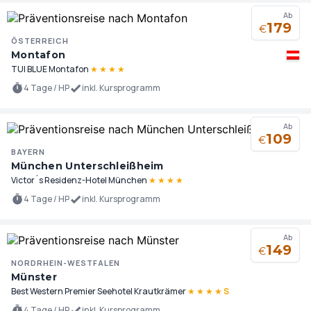
Ab
179
€
ÖSTERREICH
Montafon
TUI BLUE Montafon
★
★
★
★
4 Tage / HP
inkl. Kursprogramm
Ab
109
€
BAYERN
München Unterschleißheim
Victor´s Residenz-Hotel München
★
★
★
★
4 Tage / HP
inkl. Kursprogramm
Ab
149
€
NORDRHEIN-WESTFALEN
Münster
Best Western Premier Seehotel Krautkrämer
★
★
★
★
S
4 Tage / HP
inkl. Kursprogramm