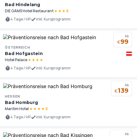
Bad Hindelang
DIE GAMS Hotel Restaurant
★
★
★
S
4 Tage / HP
inkl. Kursprogramm
Ab
99
€
ÖSTERREICH
Bad Hofgastein
Hotel Palace
★
★
★
★
4 Tage / HP
inkl. Kursprogramm
Ab
139
€
HESSEN
Bad Homburg
Maritim Hotel
★
★
★
★
S
4 Tage / HP
inkl. Kursprogramm
Ab