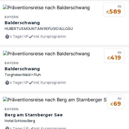
Ab
589
€
BAYERN
Balderschwang
HUBERTUS MOUNTAIN REFUGIO ALLGÄU
4 Tage / VP
inkl. Kursprogramm
Ab
419
€
BAYERN
Balderschwang
Torgheles Wald + Fluh
4 Tage / VP
inkl. Kursprogramm
Ab
69
€
BAYERN
Berg am Starnberger See
Hotel Schloss Berg
4 Tage / ÜF
inkl. Kursprogramm