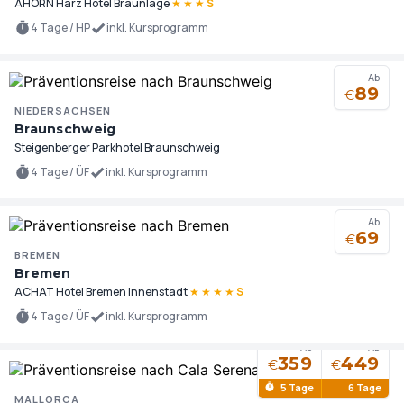
AHORN Harz Hotel Braunlage
★
★
★
S
4 Tage / HP
inkl. Kursprogramm
Ab
89
€
NIEDERSACHSEN
Braunschweig
Steigenberger Parkhotel Braunschweig
4 Tage / ÜF
inkl. Kursprogramm
Ab
69
€
BREMEN
Bremen
ACHAT Hotel Bremen Innenstadt
★
★
★
★
S
4 Tage / ÜF
inkl. Kursprogramm
Ab
Ab
359
449
€
€
5 Tage
6 Tage
MALLORCA