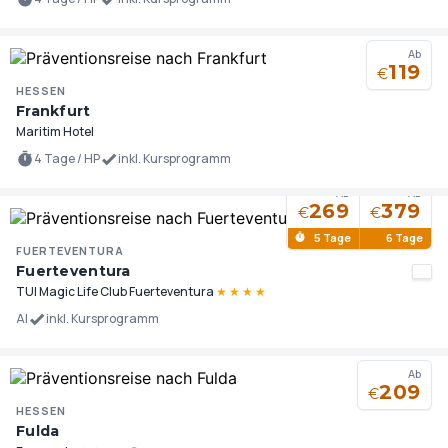
Ab
119
€
HESSEN
Frankfurt
Maritim Hotel
4 Tage / HP
inkl. Kursprogramm
Ab
Ab
269
379
€
€
5 Tage
6 Tage
FUERTEVENTURA
Fuerteventura
TUI Magic Life Club Fuerteventura
★
★
★
★
AI
inkl. Kursprogramm
Ab
209
€
HESSEN
Fulda