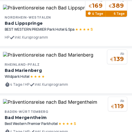
Ab
Ab
169
389
€
€
4 Tage
6 Tage
NORDRHEIN-WESTFALEN
Bad Lippspringe
BEST WESTERN PREMIER Park Hotel & Spa
★
★
★
★
S
HP
inkl. Kursprogramm
Ab
139
€
RHEINLAND-PFALZ
Bad Marienberg
Wildpark Hotel
★
★
★
★
4 Tage / HP
inkl. Kursprogramm
Ab
119
€
BADEN-WÜRTTEMBERG
Bad Mergentheim
Best Western Premier Parkhotel
★
★
★
★
S
4 Tage / HP
inkl. Kursprogramm