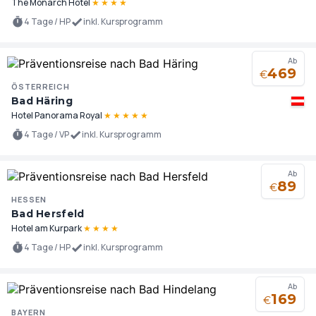
The Monarch Hotel
★
★
★
★
4 Tage / HP
inkl. Kursprogramm
Ab
469
€
ÖSTERREICH
Bad Häring
Hotel Panorama Royal
★
★
★
★
★
4 Tage / VP
inkl. Kursprogramm
Ab
89
€
HESSEN
Bad Hersfeld
Hotel am Kurpark
★
★
★
★
4 Tage / HP
inkl. Kursprogramm
Ab
169
€
BAYERN