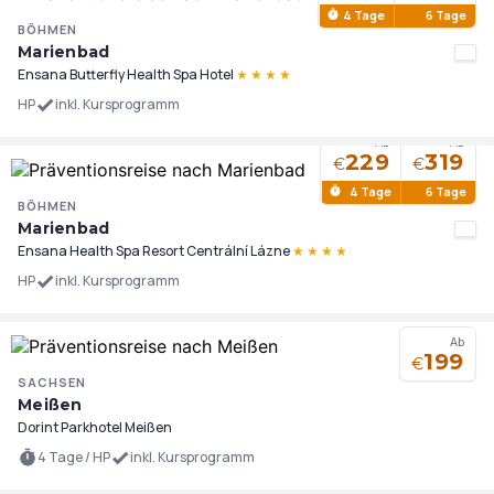
4 Tage
6 Tage
BÖHMEN
Marienbad
Ensana Butterfly Health Spa Hotel
★
★
★
★
HP
inkl. Kursprogramm
Ab
Ab
229
319
€
€
4 Tage
6 Tage
BÖHMEN
Marienbad
Ensana Health Spa Resort Centrální Lázne
★
★
★
★
HP
inkl. Kursprogramm
Ab
199
€
SACHSEN
Meißen
Dorint Parkhotel Meißen
4 Tage / HP
inkl. Kursprogramm