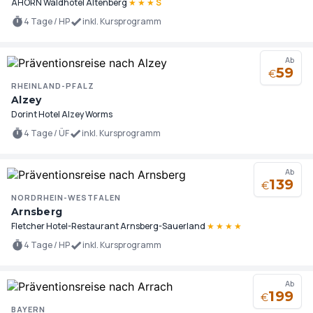
AHORN Waldhotel Altenberg
★
★
★
S
4 Tage / HP
inkl. Kursprogramm
Ab
59
€
RHEINLAND-PFALZ
Alzey
Dorint Hotel Alzey Worms
4 Tage / ÜF
inkl. Kursprogramm
Ab
139
€
NORDRHEIN-WESTFALEN
Arnsberg
Fletcher Hotel-Restaurant Arnsberg-Sauerland
★
★
★
★
4 Tage / HP
inkl. Kursprogramm
Ab
199
€
BAYERN