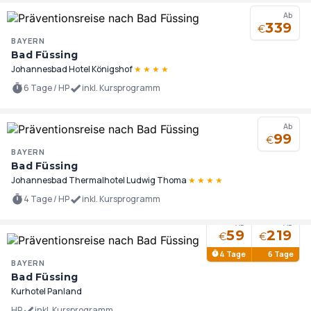
Ab
339
€
BAYERN
Bad Füssing
Johannesbad Hotel Königshof
★
★
★
★
6 Tage / HP
inkl. Kursprogramm
Ab
99
€
BAYERN
Bad Füssing
Johannesbad Thermalhotel Ludwig Thoma
★
★
★
★
4 Tage / HP
inkl. Kursprogramm
Ab
Ab
59
219
€
€
4 Tage
6 Tage
BAYERN
Bad Füssing
Kurhotel Panland
HP
inkl. Kursprogramm