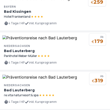
259
€
BAYERN
Bad Kissingen
Hotel Frankenland
★
★
★
★
4 Tage / HP
inkl. Kursprogramm
Ab
179
€
NIEDERSACHSEN
Bad Lauterberg
Parkhotel Weber-Müller
★
★
★
★
4 Tage / HP
inkl. Kursprogramm
Ab
319
€
NIEDERSACHSEN
Bad Lauterberg
re.vita naturresort & spa
★
★
★
★
★
4 Tage / HP
inkl. Kursprogramm