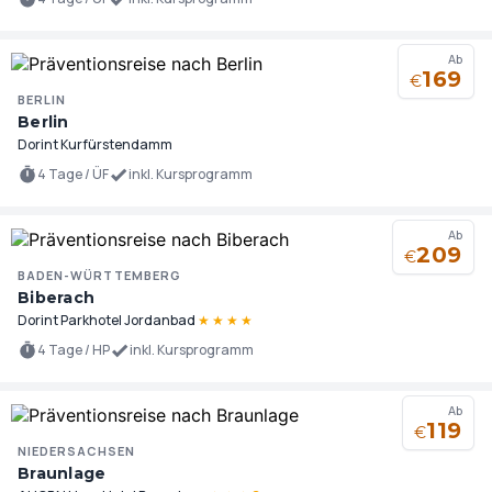
Ab
169
€
BERLIN
Berlin
Dorint Kurfürstendamm
4 Tage / ÜF
inkl. Kursprogramm
Ab
209
€
BADEN-WÜRTTEMBERG
Biberach
Dorint Parkhotel Jordanbad
★
★
★
★
4 Tage / HP
inkl. Kursprogramm
Ab
119
€
NIEDERSACHSEN
Braunlage