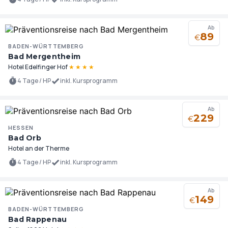
Ab
89
€
BADEN-WÜRTTEMBERG
Bad Mergentheim
Hotel Edelfinger Hof
★
★
★
★
4 Tage / HP
inkl. Kursprogramm
Ab
229
€
HESSEN
Bad Orb
Hotel an der Therme
4 Tage / HP
inkl. Kursprogramm
Ab
149
€
BADEN-WÜRTTEMBERG
Bad Rappenau