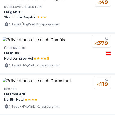
49
€
SCHLESWIG-HOLSTEIN
Dagebüll
Strandhotel Dagebüll
★
★
★
4 Tage / ÜF
inkl. Kursprogramm
Ab
379
€
ÖSTERREICH
Damüls
Hotel Damülser Hof
★
★
★
★
S
4 Tage / HP
inkl. Kursprogramm
Ab
119
€
HESSEN
Darmstadt
Maritim Hotel
★
★
★
★
4 Tage / HP
inkl. Kursprogramm