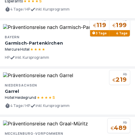
Esperanto
★
★
★
★
S
4 Tage / HP
inkl. Kursprogramm
Ab
Ab
119
199
€
€
3 Tage
4 Tage
BAYERN
Garmisch-Partenkirchen
Mercure Hotel
★
★
★
★
HP
inkl. Kursprogramm
Ab
219
€
NIEDERSACHSEN
Garrel
Hotel Heidegrund
★
★
★
★
S
4 Tage / HP
inkl. Kursprogramm
Ab
489
€
MECKLENBURG-VORPOMMERN