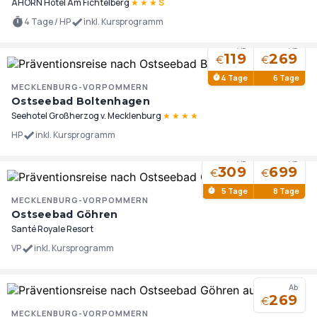
AHORN Hotel Am Fichtelberg
★
★
★
S
4 Tage / HP
inkl. Kursprogramm
Ab
Ab
119
269
€
€
4 Tage
6 Tage
MECKLENBURG-VORPOMMERN
Ostseebad Boltenhagen
Seehotel Großherzog v. Mecklenburg
★
★
★
★
HP
inkl. Kursprogramm
Ab
Ab
309
699
€
€
5 Tage
8 Tage
MECKLENBURG-VORPOMMERN
Ostseebad Göhren
Santé Royale Resort
VP
inkl. Kursprogramm
Ab
269
€
MECKLENBURG-VORPOMMERN