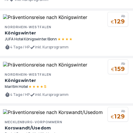
Ab
129
€
NORDRHEIN-WESTFALEN
Königswinter
JUFA Hotel Königswinter/Bonn
★
★
★
★
4 Tage / HP
inkl. Kursprogramm
Ab
159
€
NORDRHEIN-WESTFALEN
Königswinter
Maritim Hotel
★
★
★
★
S
4 Tage / HP
inkl. Kursprogramm
Ab
129
€
MECKLENBURG-VORPOMMERN
Korswandt/Usedom