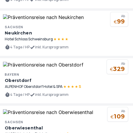
Ab
99
€
SACHSEN
Neukirchen
Hotel Schloss Schweinsburg
★
★
★
★
4 Tage / HP
inkl. Kursprogramm
Ab
329
€
BAYERN
Oberstdorf
ALPENHOF Oberstdorf Hotel & SPA
★
★
★
★
S
4 Tage / HP
inkl. Kursprogramm
Ab
109
€
SACHSEN
Oberwiesenthal