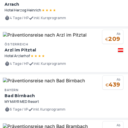
Arrach
Hotel Herzog Heinrich
★
★
★
★
4 Tage / HP
inkl. Kursprogramm
Ab
209
€
ÖSTERREICH
Arzl im Pitztal
Hotel Arzlerhof
★
★
★
★
4 Tage / HP
inkl. Kursprogramm
Ab
439
€
BAYERN
Bad Birnbach
MY MAYR MED Resort
6 Tage / VP
inkl. Kursprogramm
Ab