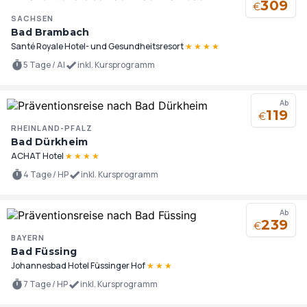
309
€
SACHSEN
Bad Brambach
Santé Royale Hotel- und Gesundheitsresort
★
★
★
★
5 Tage / AI
inkl. Kursprogramm
Ab
119
€
RHEINLAND-PFALZ
Bad Dürkheim
ACHAT Hotel
★
★
★
★
4 Tage / HP
inkl. Kursprogramm
Ab
239
€
BAYERN
Bad Füssing
Johannesbad Hotel Füssinger Hof
★
★
★
7 Tage / HP
inkl. Kursprogramm