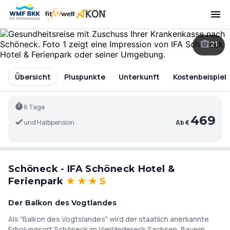
21
Übersicht
Pluspunkte
Unterkunft
Kostenbeispiel
6 Tage
469
und Halbpension
Ab €
Schöneck - IFA Schöneck Hotel &
Ferienpark
★
★
★
S
Der Balkon des Vogtlandes
Als "Balkon des Vogtslandes" wird der staatlich anerkannte
Erholungsort Schöneck im Vierländereck Sachsen, Bayern,