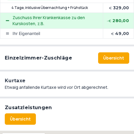
das Panometer mit faszinierenden 360-Grad-Panoramen 4,5
Museen und Galerien sowie die legendäre Kneipenmeile ohne
km.
4 Tage
, inklusive Übernachtung + Frühstück
329,00
€
Sperrstunde inspirieren Tag und Nacht. Vom "Leipziger
Weißheitszahn", einem prägnanten City-Hochhaus, aus hat
Zuschuss Ihrer Krankenkasse zu den
280,00
-€
man einen großartigen Rundumblick über die Stadt Leipzig bis
Kurskosten, z.B.
hin zum Völkerschlachtdenkmal.
Ihr Eigenanteil
49,00
€
Einzelzimmer-Zuschläge
Übersicht
Kurtaxe
Etwaig anfallende Kurtaxe wird vor Ort abgerechnet.
Zusatzleistungen
Übersicht