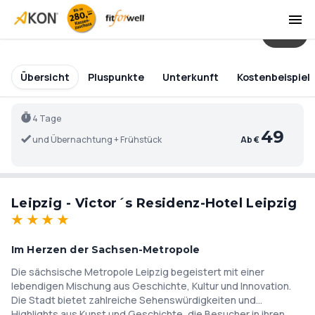
22
Übersicht
Pluspunkte
Unterkunft
Kostenbeispiel
4 Tage
49
und Übernachtung + Frühstück
Ab €
Leipzig - Victor´s Residenz-Hotel Leipzig
★
★
★
★
Im Herzen der Sachsen-Metropole
Die sächsische Metropole Leipzig begeistert mit einer
lebendigen Mischung aus Geschichte, Kultur und Innovation.
Die Stadt bietet zahlreiche Sehenswürdigkeiten und
Highlights aus Kunst und Geschichte, die Besucher in ihren