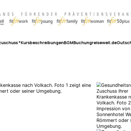
zuschuss *
Kursbeschreibungen
BGM
Buchung
reisewell.de
Gutsc