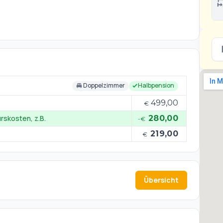
Doppelzimmer
Halbpension
499,00
€
rskosten, z.B.
280,00
-€
219,00
€
Übersicht