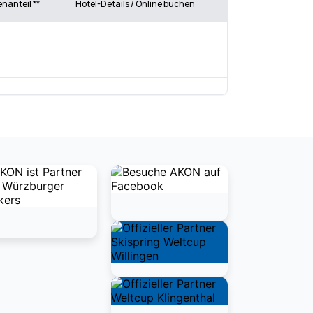
enanteil **
Hotel-Details / Online buchen