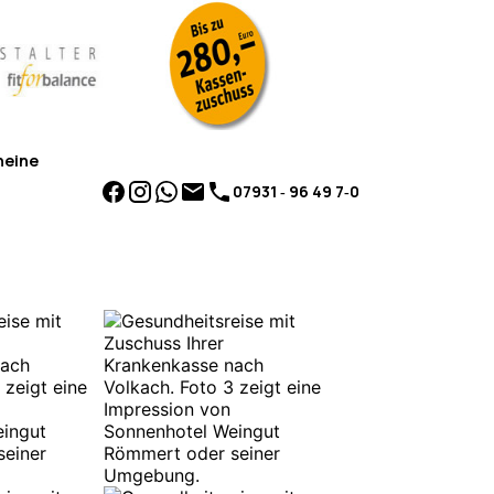
heine
07931 ‑ 96 49 7‑0