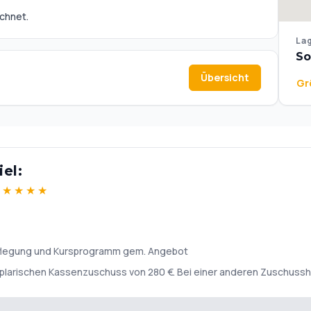
echnet.
Lag
So
Übersicht
Gr
el:
t
★
★
★
★
rpflegung und Kursprogramm gem. Angebot
plarischen Kassenzuschuss von 280 €. Bei einer anderen Zuschusshöh