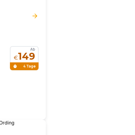
Ab
149
€
4 Tage