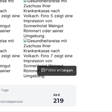
Fotos anzeigen
 Tage
Ab €
219
nd Halbpension