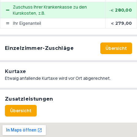
Vielfalt, die man sonst nur von Großstädten kennt. Für
Zuschuss Ihrer Krankenkasse zu den
280,00
-€
Naturliebhaber lohnt sich ein Ausflug ins nahegelegene
Kurskosten, z.B.
Biosphärenreservat Rhön.
Ihr Eigenanteil
279,00
€
Einzelzimmer-Zuschläge
Übersicht
Kurtaxe
Etwaig anfallende Kurtaxe wird vor Ort abgerechnet.
Zusatzleistungen
Übersicht