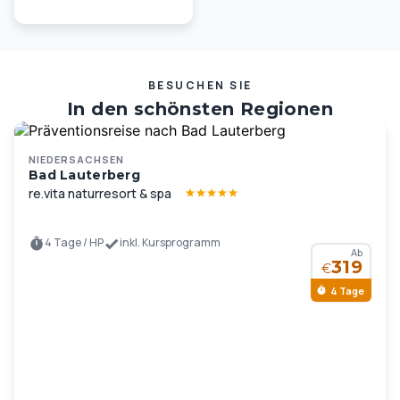
BESUCHEN SIE
In den schönsten Regionen
Deutschlands und Europas …
NIEDERSACHSEN
Bad Lauterberg
re.vita naturresort & spa
4 Tage / HP
inkl. Kursprogramm
Ab
319
€
4 Tage