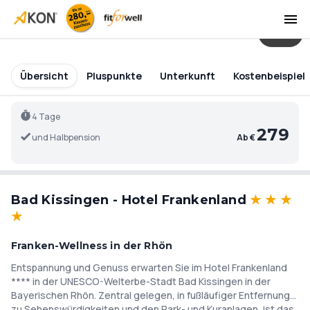
43
Übersicht
Pluspunkte
Unterkunft
Kostenbeispiel
4 Tage
279
und Halbpension
Ab €
Bad Kissingen - Hotel Frankenland
★
★
★
★
Franken-Wellness in der Rhön
Entspannung und Genuss erwarten Sie im Hotel Frankenland
**** in der UNESCO-Welterbe-Stadt Bad Kissingen in der
Bayerischen Rhön. Zentral gelegen, in fußläufiger Entfernung
zu Sehenswürdigkeiten und den Park- und Kuranlagen, ist das