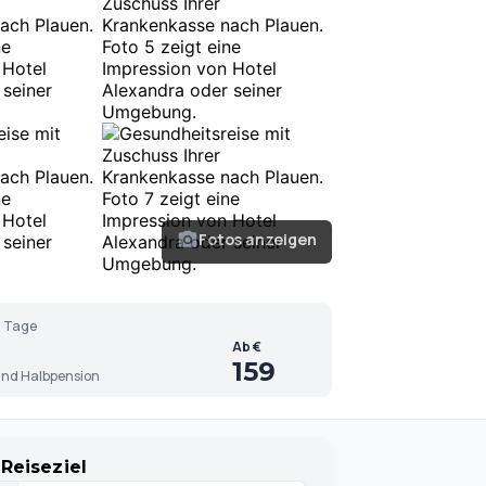
Fotos anzeigen
 Tage
Ab €
159
nd Halbpension
Reiseziel