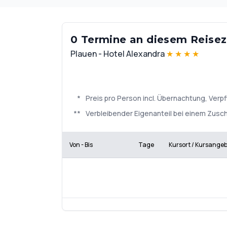
0 Termine an diesem Reisezi
Plauen - Hotel Alexandra
★
★
★
★
*
Preis pro Person incl. Übernachtung, Ve
**
Verbleibender Eigenanteil bei einem Zuschu
Von - Bis
Tage
Kursort / Kursange