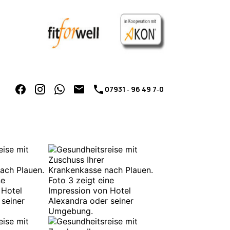
07931 ‑ 96 49 7‑0