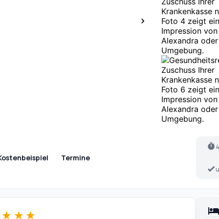
4
Kostenbeispiel
Termine
u
★
★
★
★