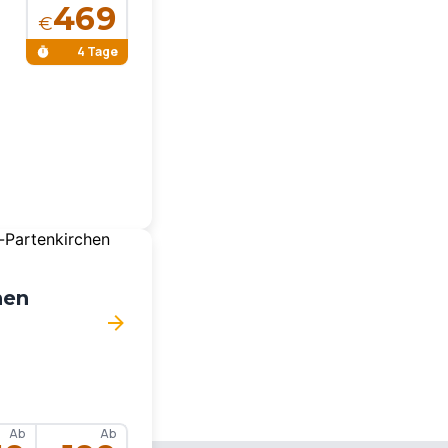
469
€
4 Tage
hen
Ab
Ab