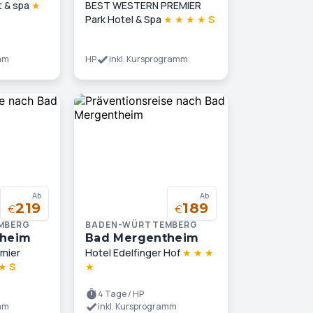
t & spa
★
BEST WESTERN PREMIER
Park Hotel & Spa
★
★
★
★
S
amm
HP
inkl. Kursprogramm
Ab
Ab
219
189
€
€
MBERG
BADEN-WÜRTTEMBERG
theim
Bad Mergentheim
mier
Hotel Edelfinger Hof
★
★
★
★
S
★
4 Tage / HP
amm
inkl. Kursprogramm