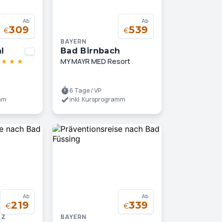
Ab
Ab
309
539
€
€
BAYERN
l
Bad Birnbach
★
★
★
★
MY MAYR MED Resort
6 Tage / VP
amm
inkl. Kursprogramm
Ab
Ab
219
339
€
€
LZ
BAYERN