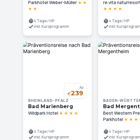
Parkhotel Weber-Müller
★
★
re.vita naturresor
★
★
★
★
★
★
4 Tage / HP
4 Tage / HP
inkl. Kursprogramm
inkl. Kursprogr
Ab
239
€
RHEINLAND-PFALZ
BADEN-WÜRTTE
Bad Marienberg
Bad Mergen
Wildpark Hotel
★
★
★
★
Best Western Pre
Parkhotel
★
★
★
4 Tage / HP
4 Tage / HP
inkl. Kursprogramm
inkl. Kursprogr