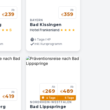
Ab
Ab
239
359
€
€
BAYERN
g
Bad Kissingen
★
★
★
S
Hotel Frankenland
★
★
★
★
4 Tage / HP
amm
inkl. Kursprogramm
Ab
Ab
269
489
€
€
Ab
419
€
4 Tage
6 Tage
NORDRHEIN-WESTFALEN
erg
Bad Lippspringe