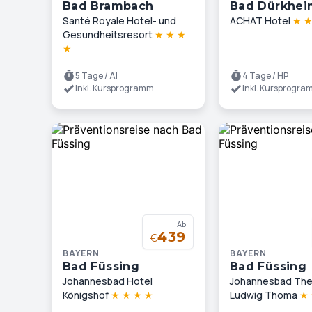
Bad Brambach
Bad Dürkhei
Santé Royale Hotel- und
ACHAT Hotel
★
Gesundheitsresort
★
★
★
★
5 Tage / AI
4 Tage / HP
inkl. Kursprogramm
inkl. Kursprogr
Ab
439
€
BAYERN
BAYERN
Bad Füssing
Bad Füssing
Johannesbad Hotel
Johannesbad The
Königshof
★
★
★
★
Ludwig Thoma
★