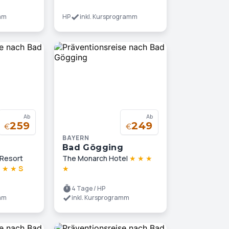
amm
HP
inkl. Kursprogramm
Ab
Ab
259
249
€
€
BAYERN
g
Bad Gögging
 Resort
The Monarch Hotel
★
★
★
★
★
★
S
★
4 Tage / HP
amm
inkl. Kursprogramm