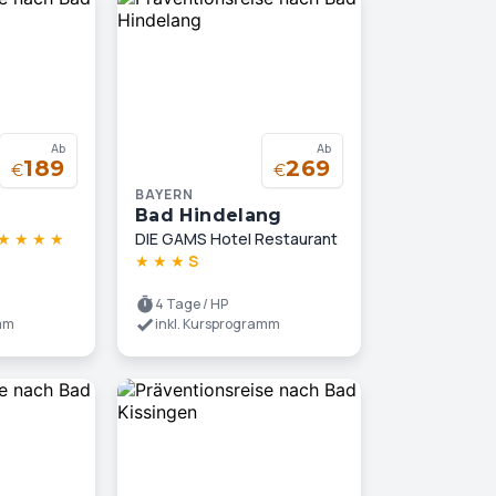
Ab
Ab
189
269
€
€
BAYERN
Bad Hindelang
★
★
★
★
DIE GAMS Hotel Restaurant
★
★
★
S
4 Tage / HP
amm
inkl. Kursprogramm