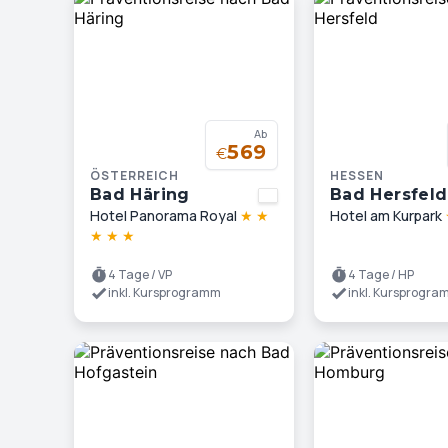
Ab
569
€
ÖSTERREICH
HESSEN
Bad Häring
Bad Hersfeld
Hotel Panorama Royal
★
★
Hotel am Kurpark
★
★
★
4 Tage / VP
4 Tage / HP
inkl. Kursprogramm
inkl. Kursprogr