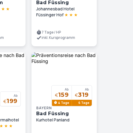
m
Bad Füssing
★
★
★
Johannesbad Hotel
Füssinger Hof
★
★
★
7 Tage / HP
amm
inkl. Kursprogramm
Ab
Ab
159
319
€
€
Ab
199
€
4 Tage
6 Tage
BAYERN
Bad Füssing
rmalhotel
Kurhotel Panland
★
★
★