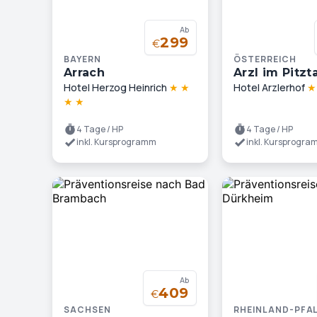
Ab
299
€
BAYERN
ÖSTERREICH
Arrach
Arzl im Pitzta
Hotel Herzog Heinrich
★
★
Hotel Arzlerhof
★
★
4 Tage / HP
4 Tage / HP
inkl. Kursprogramm
inkl. Kursprogr
Ab
409
€
SACHSEN
RHEINLAND-PFA