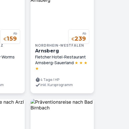
Ab
Ab
159
239
€
€
LZ
NORDRHEIN-WESTFALEN
Arnsberg
ey Worms
Fletcher Hotel-Restaurant
Arnsberg-Sauerland
★
★
★
★
4 Tage / HP
amm
inkl. Kursprogramm