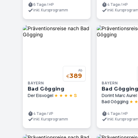
6 Tage / HP
4 Tage / HP
inkl. Kursprogramm
inkl. Kursprogr
Ab
389
€
BAYERN
BAYERN
Bad Gögging
Bad Göggin
Der Eisvogel
★
★
★
★
S
Dorint Marc Aurel
Bad Gögging
★
4 Tage / VP
4 Tage / HP
inkl. Kursprogramm
inkl. Kursprogr