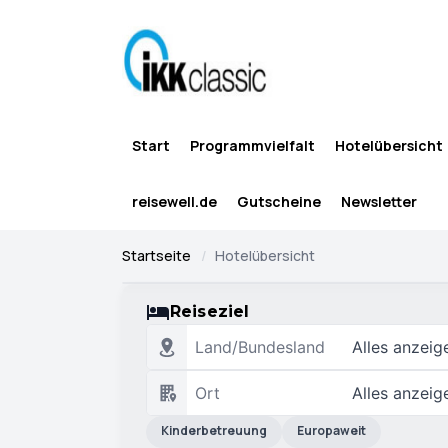
Start
Programmvielfalt
Hotelübersicht
reisewell.de
Gutscheine
Newsletter
Startseite
Hotelübersicht
Reiseziel
Land/Bundesland
Alles anzeig
Ort
Alles anzeig
Kinderbetreuung
Europaweit