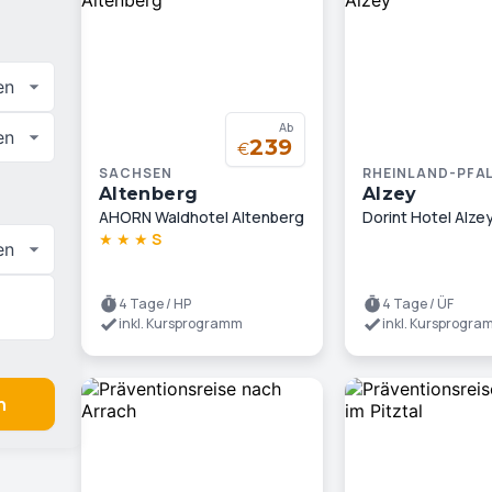
en
Ab
en
239
€
SACHSEN
RHEINLAND-PFA
Altenberg
Alzey
AHORN Waldhotel Altenberg
Dorint Hotel Alz
★
★
★
S
en
4 Tage / HP
4 Tage / ÜF
inkl. Kursprogramm
inkl. Kursprogr
n