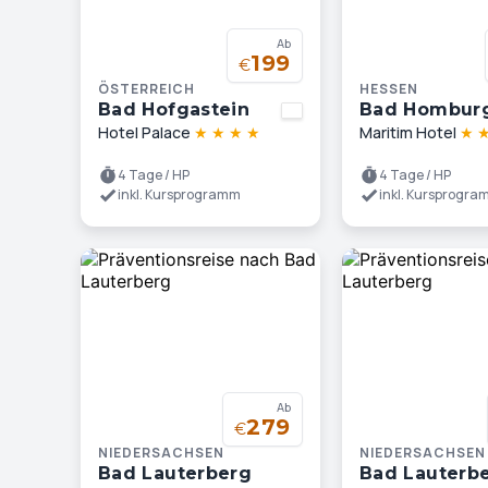
Ab
199
€
ÖSTERREICH
HESSEN
Bad Hofgastein
Bad Hombur
Hotel Palace
★
★
★
★
Maritim Hotel
★
4 Tage / HP
4 Tage / HP
inkl. Kursprogramm
inkl. Kursprogr
Ab
279
€
NIEDERSACHSEN
NIEDERSACHSEN
Bad Lauterberg
Bad Lauterb