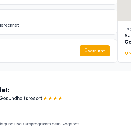
bgerechnet
Lag
Sa
Ge
Übersicht
Gr
el:
d Gesundheitsresort
★
★
★
★
rpflegung und Kursprogramm gem. Angebot