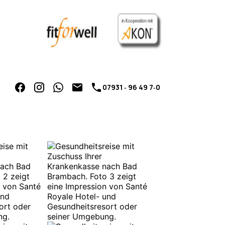
07931 ‑ 96 49 7‑0