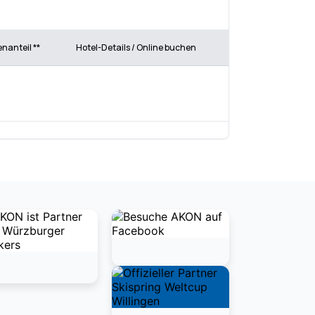
enanteil **
Hotel-Details / Online buchen