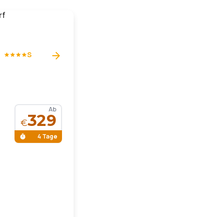
S
Ab
329
€
4 Tage