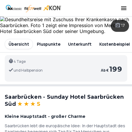
17
Übersicht
Pluspunkte
Unterkunft
Kostenbeispiel
4 Tage
199
und Halbpension
Ab €
Saarbrücken - Sunday Hotel Saarbrücken
Süd
★
★
★
S
Kleine Hauptstadt - großer Charme
Saarbrücken lebt die europäische Idee: In der Hauptstadt des
Saarlandes begegnen sich Tag für Tag Menschen aus