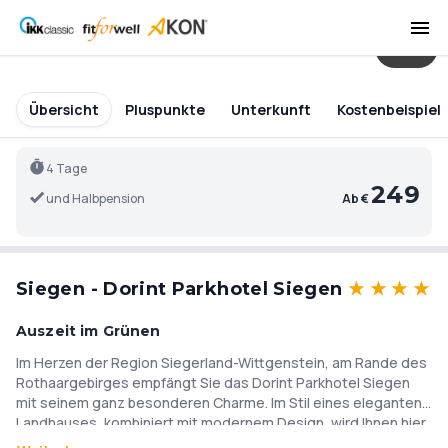
21
Übersicht
Pluspunkte
Unterkunft
Kostenbeispiel
4 Tage
249
und Halbpension
Ab €
Siegen - Dorint Parkhotel Siegen
★
★
★
★
Auszeit im Grünen
Im Herzen der Region Siegerland-Wittgenstein, am Rande des
Rothaargebirges empfängt Sie das Dorint Parkhotel Siegen
mit seinem ganz besonderen Charme. Im Stil eines eleganten
Landhauses, kombiniert mit modernem Design, wird Ihnen hier
Das Restaurant mit großer Gartenterrasse begrüßt Sie
das Wohlfühlen leicht gemacht. Die wunderbare Lage inmitten