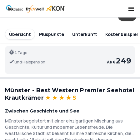
31
Übersicht
Pluspunkte
Unterkunft
Kostenbeispiel
4 Tage
249
und Halbpension
Ab €
Münster - Best Western Premier Seehotel
Krautkrämer
★
★
★
★
S
Zwischen Geschichte und See
Münster begeistert mit einer einzigartigen Mischung aus
Geschichte, Kultur und moderner Lebensfreude. Die
westfälische Stadt ist bekannt für ihre zahlreiche Kirchen, die
prachtvolle Altstadt mit dem Prinzipalmarkt, dessen