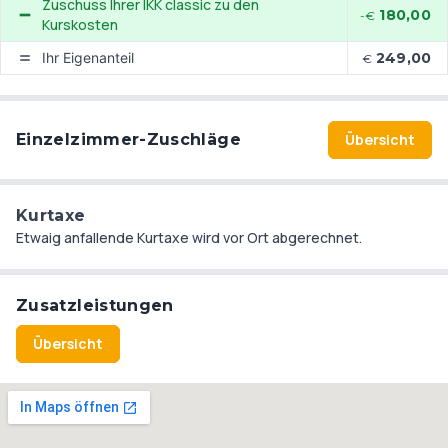
fahrradfreundliche Münster sich die "lebenswerteste Stadt
Zuschuss Ihrer IKK classic zu den
180,00
-€
der Welt" nennen.
Kurskosten
Ihr Eigenanteil
249,00
€
Einzelzimmer-Zuschläge
Übersicht
Kurtaxe
Etwaig anfallende Kurtaxe wird vor Ort abgerechnet.
Zusatzleistungen
Übersicht