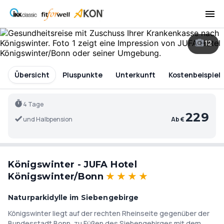
12
Übersicht
Pluspunkte
Unterkunft
Kostenbeispiel
4 Tage
229
und Halbpension
Ab €
Königswinter - JUFA Hotel
Königswinter/Bonn
★
★
★
★
Naturparkidylle im Siebengebirge
Königswinter liegt auf der rechten Rheinseite gegenüber der
Bundesstadt Bonn, zu Füßen des Siebengebirges mit dem