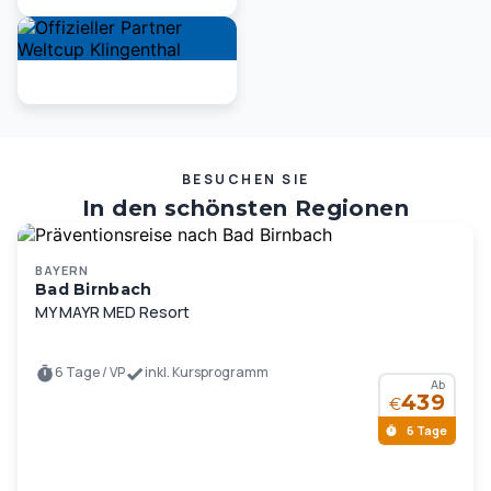
BESUCHEN SIE
In den schönsten Regionen
Deutschlands und Europas …
BAYERN
Bad Birnbach
MY MAYR MED Resort
6 Tage / VP
inkl. Kursprogramm
Ab
439
€
6 Tage