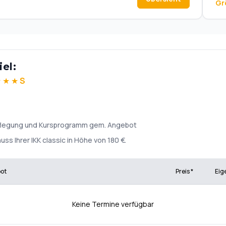
Gr
el:
★
★
★
S
rpflegung und Kursprogramm gem. Angebot
ss Ihrer IKK classic in Höhe von 180 €.
bot
Preis *
Eig
Keine Termine verfügbar