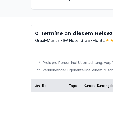
0 Termine an diesem Reisezi
Graal-Müritz - IFA Hotel Graal-Müritz
★
*
Preis pro Person incl. Übernachtung, Ve
**
Verbleibender Eigenanteil bei einem Zuschu
Von - Bis
Tage
Kursort / Kursange