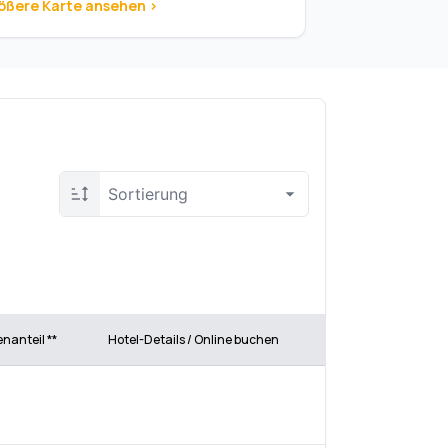
ößere Karte ansehen >
Sortierung
enanteil **
Hotel-Details / Online buchen