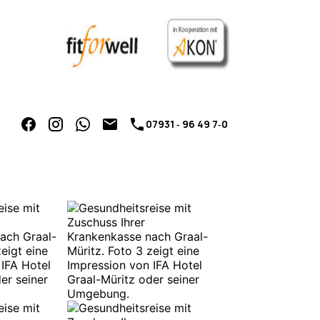
07931 ‑ 96 49 7‑0