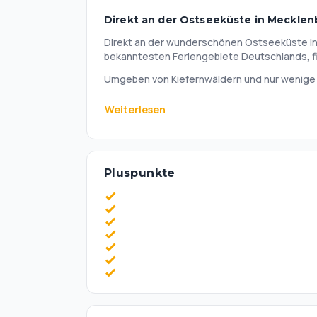
Direkt an der Ostseeküste in Meckl
Direkt an der wunderschönen Ostseeküste i
bekanntesten Feriengebiete Deutschlands, fin
Umgeben von Kiefernwäldern und nur wenige S
im Landhausstil errichtete Ferienhotel Komfor
Weiterlesen
Der 1.500 qm große SPA-Bereich mit Pool (25
Schwallduschen sowie Dampf-, Trocken- und
sind echte Highlights.
Pluspunkte
Das Hotel zeichnet sich stilvoll durch ein ko
regionaler und internationaler Küche, einer 
aus.