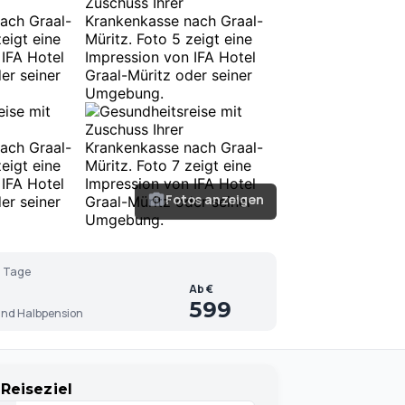
Fotos anzeigen
 Tage
Ab €
599
nd Halbpension
Reiseziel