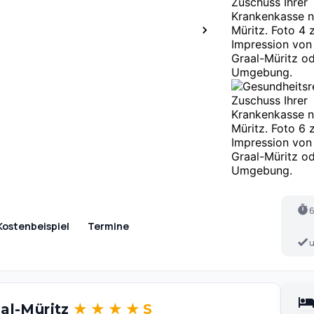
6
Kostenbeispiel
Termine
u
aal-Müritz
★
★
★
★
S