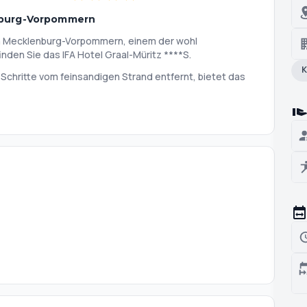
enburg-Vorpommern
n Mecklenburg-Vorpommern, einem der wohl
den Sie das IFA Hotel Graal-Müritz ****S.
K
chritte vom feinsandigen Strand entfernt, bietet das
t und Beschaulichkeit für einen Urlaub inmitten der Natur.
 x 10 m), Erlebnisgrotte, Gegenstromanlage,
 Biosauna und modernem Fitness- und Gymnastikraum
mplettes gastronomisches Angebot mit vielfältiger
sonnigen Gartenterrasse und einer gemütlichen Kaminbar