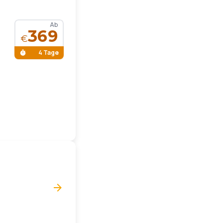
Ab
369
€
4 Tage