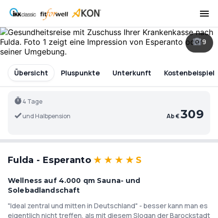
9
Übersicht
Pluspunkte
Unterkunft
Kostenbeispiel
4 Tage
309
und Halbpension
Ab €
Fulda - Esperanto
★
★
★
★
S
Wellness auf 4.000 qm Sauna- und
Solebadlandschaft
"Ideal zentral und mitten in Deutschland" - besser kann man es
eigentlich nicht treffen, als mit diesem Slogan der Barockstadt