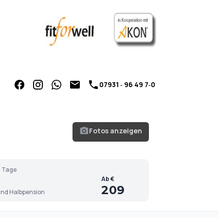
07931 ‑ 96 49 7‑0
Fotos anzeigen
 Tage
Ab €
209
nd Halbpension