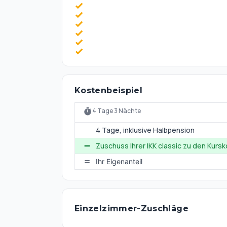
Mit der S-Bahn gelangen Sie in nur ca. 15 Mi
ihren zahlreichen kulturellen und touristische
ihren Cafés und Shoppingmöglichkeiten, der Viktualienmarkt, Tierp
Kostenbeispiel
4 Tage 3 Nächte
4 Tage
, inklusive Halbpension
Zuschuss Ihrer IKK classic zu den Kurs
Ihr Eigenanteil
Einzelzimmer-Zuschläge