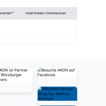
enanteil **
Hotel-Details / Online buchen