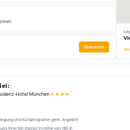
echnet.
Lag
Vi
Übersicht
Gr
el:
esidenz-Hotel München
★
★
★
★
rpflegung und Kursprogramm gem. Angebot
ss Ihrer IKK classic in Höhe von 180 €.