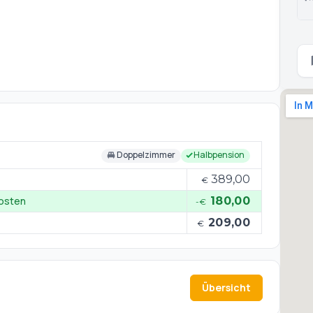
nuten bequem in die bayerische Landeshauptstadt mit
n Highlights, z.B. der Marienplatz und die Innenstadt mit
ark Hellabrunn, Schloss
Nymphenburg, das Deutsche Museum oder der Englische Garten.
Doppelzimmer
Halbpension
389,00
€
kosten
180,00
-€
209,00
€
Übersicht