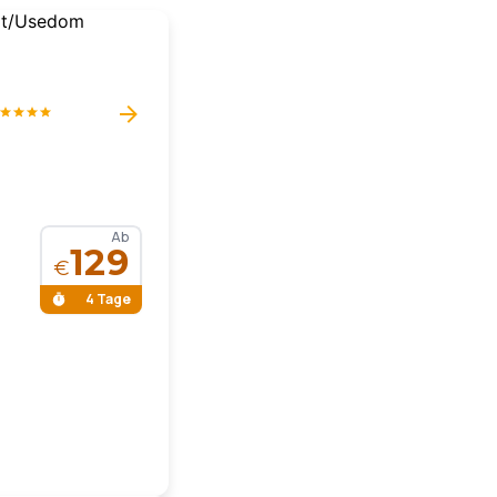
Ab
129
€
4 Tage