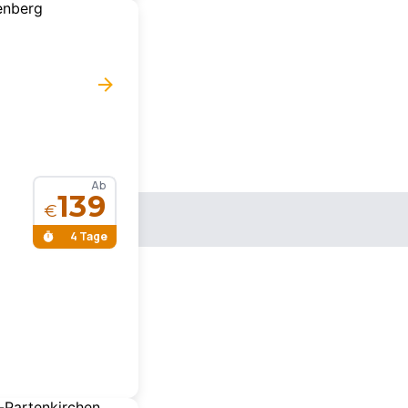
Ab
139
€
4 Tage