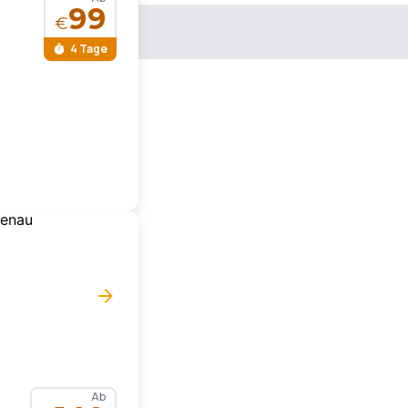
99
€
4 Tage
Ab