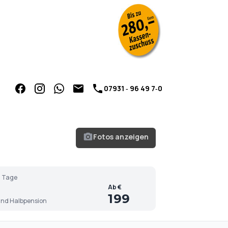
07931 ‑ 96 49 7‑0
Fotos anzeigen
 Tage
Ab €
199
nd Halbpension