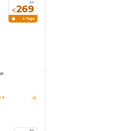
Ab
269
€
4 Tage
Ab