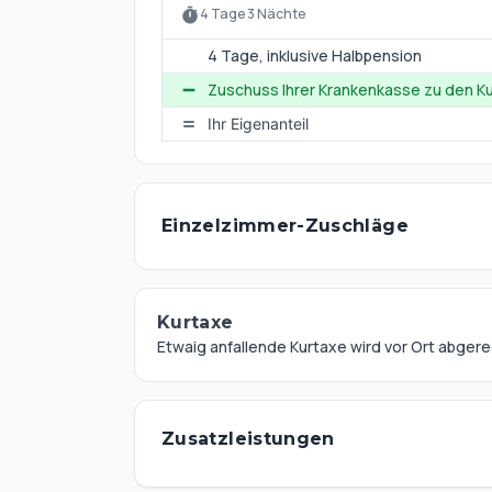
kunstvoller Handarbeit entsteht. Das Museum
4 Tage 3 Nächte
Exponate aus über 300 Jahren Porzellangesch
4 Tage
, inklusive Halbpension
Die Region bietet vielfältige Ausflugsziele, z.
Zuschuss Ihrer Krankenkasse zu den Ku
Märchenfilm "3 Nüsse für Aschenbrödel" beka
km).
Ihr Eigenanteil
Einzelzimmer-Zuschläge
Kurtaxe
Etwaig anfallende Kurtaxe wird vor Ort abger
Zusatzleistungen