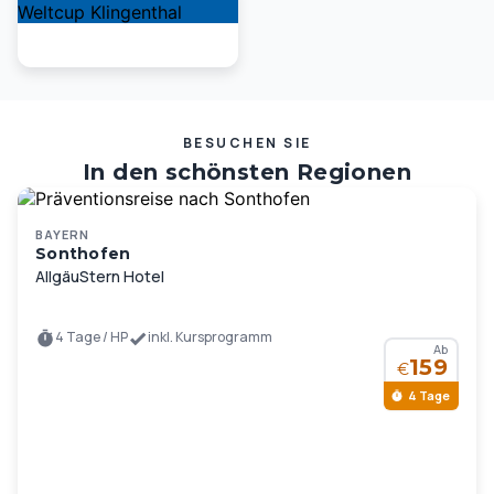
BESUCHEN SIE
In den schönsten Regionen
Deutschlands und Europas …
BAYERN
Sonthofen
AllgäuStern Hotel
4 Tage / HP
inkl. Kursprogramm
Ab
159
€
4 Tage