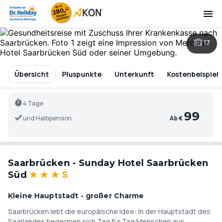
17
Übersicht
Pluspunkte
Unterkunft
Kostenbeispiel
4 Tage
99
und Halbpension
Ab €
Saarbrücken - Sunday Hotel Saarbrücken
Süd
★
★
★
S
Kleine Hauptstadt - großer Charme
Saarbrücken lebt die europäische Idee: In der Hauptstadt des
Saarlandes begegnen sich Tag für Tag Menschen aus