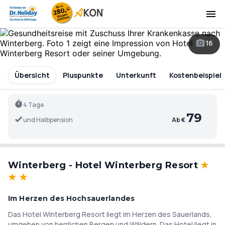
16
Übersicht
Pluspunkte
Unterkunft
Kostenbeispiel
4 Tage
79
und Halbpension
Ab €
Winterberg - Hotel Winterberg Resort
★
★
★
Im Herzen des Hochsauerlandes
Das Hotel Winterberg Resort liegt im Herzen des Sauerlands,
umgeben von herrlichen Bergen und Wäldern. Das Hotel liegt in