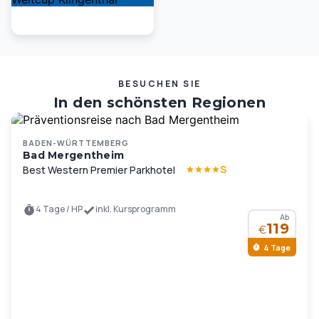
BESUCHEN SIE
In den schönsten Regionen
Deutschlands und Europas …
BADEN-WÜRTTEMBERG
Bad Mergentheim
S
Best Western Premier Parkhotel
4 Tage / HP
inkl. Kursprogramm
Ab
119
€
4 Tage