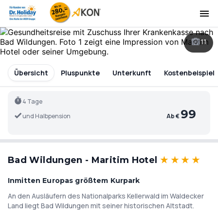
11
Übersicht
Pluspunkte
Unterkunft
Kostenbeispiel
4 Tage
99
und Halbpension
Ab €
Bad Wildungen - Maritim Hotel
★
★
★
★
Inmitten Europas größtem Kurpark
An den Ausläufern des Nationalparks Kellerwald im Waldecker
Land liegt Bad Wildungen mit seiner historischen Altstadt.