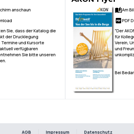
schirm anschaun
Am Bi
nload
PDF D
ten Sie, dass der Katalog die
"Der AKON
kt der Drucklegung
für Kolle
 Termine und Kursorte
Verein, 
 aktuell verfügbaren
und Freun
entnehmen Sie bitte unseren
unkompliz
en.
Bei Bedar
AGB
Impressum
Datenschutz