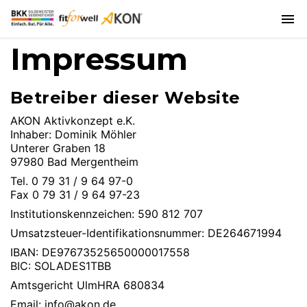
Impressum
Betreiber dieser Website
AKON Aktivkonzept e.K.
Inhaber: Dominik Möhler
Unterer Graben 18
97980 Bad Mergentheim
Tel. 0 79 31 / 9 64 97-0
Fax 0 79 31 / 9 64 97-23
Institutionskennzeichen: 590 812 707
Umsatzsteuer-Identifikationsnummer: DE264671994
IBAN: DE97673525650000017558
BIC: SOLADES1TBB
Amtsgericht UlmHRA 680834
Email:
info@akon.de