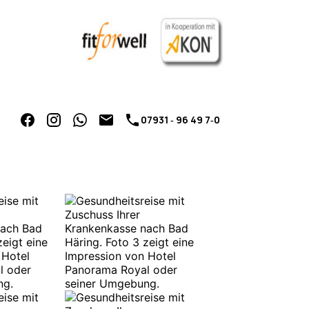
07931 ‑ 96 49 7‑0