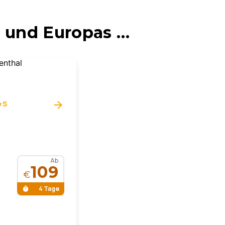
 und Europas …
S
Ab
109
€
4 Tage