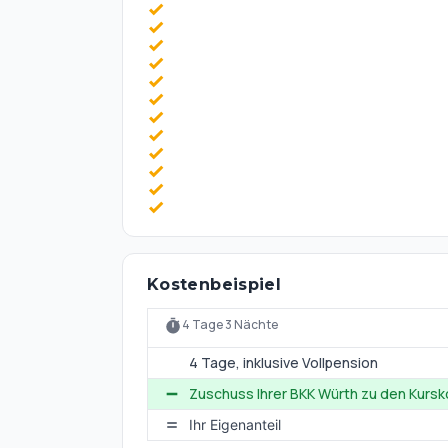
Attraktive Ausflugsziele, wie z.B. das promin
Bergwelt mit ihren Almen rund um den Wilden 
Kostenbeispiel
4 Tage 3 Nächte
4 Tage
, inklusive Vollpension
Zuschuss Ihrer BKK Würth zu den Kurs
Ihr Eigenanteil