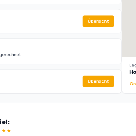
Übersicht
abgerechnet
Lag
Ho
Übersicht
Gr
el:
★
★
★