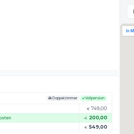
ente Kitzbühel, St. Johann und die beindruckende
Kaiser sind nur wenige Kilometer entfernt.
Doppelzimmer
Vollpension
749,00
€
kosten
200,00
-€
549,00
€