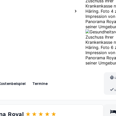
4
Kostenbeispiel
Termine
u
ama Royal
★
★
★
★
★