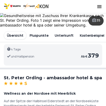
35
Übersicht
Pluspunkte
Unterkunft
Kostenbeispiel
4 Tage
379
und Halbpension
Ab €
St. Peter Ording - ambassador hotel & spa
★
★
★
★
S
Wellness an der Nordsee mit Meerblick
Auf der Spitze der Halbinsel Eiderstedt an der Nordseeküste
Nordfrieslands liegt der beliebte Ferienort St. Peter Ording ,