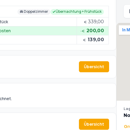
Doppelzimmer
Übernachtung + Frühstück
stück
339,00
€
kosten
200,00
-€
139,00
€
Übersicht
echnet.
Lag
No
Übersicht
Gr