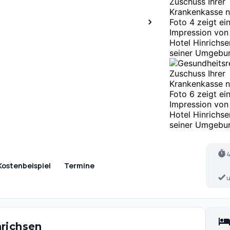
4
Kostenbeispiel
Termine
u
richsen