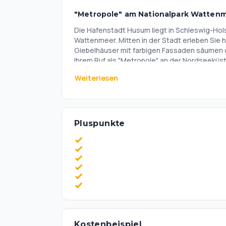
"Metropole" am Nationalpark Watten
Die Hafenstadt Husum liegt in Schleswig-Hol
Wattenmeer. Mitten in der Stadt erleben Sie h
Giebelhäuser mit farbigen Fassaden säumen 
Ihrem Ruf als "Metropole" an der Nordseeküst
Kaum eine Stadt dieser Größenordnung bietet
gepaart mit attraktiven Shopping- und Freize
Weiterlesen
Weltnaturerbe Wattenmeer sind Ausflüge in 
durch idyllische Dörfer mit reetgedeckten B
Kombination aus Stadtleben, Natur und typis
Das Nordsee-Hotel Hinrichsen erwartet Sie mi
besonderen Reiseziel an der Nordsee.
einen Frühstücksraum, eine Hotelbar "Klönstuv
Pluspunkte
dem Hotel eine Ladestation für E-Autos und 
Kostenbeispiel