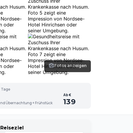
Fotos anzeigen
 Tage
Ab €
139
nd Übernachtung + Frühstück
Reiseziel