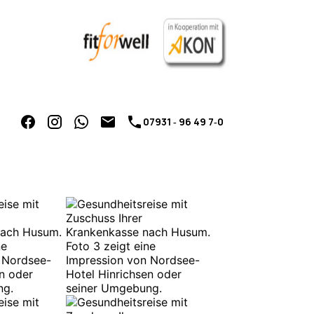
07931 ‑ 96 49 7‑0