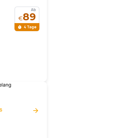
Ab
89
€
4 Tage
S