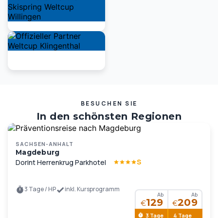
BESUCHEN SIE
In den schönsten Regionen
Deutschlands und Europas …
SACHSEN-ANHALT
Magdeburg
S
Dorint Herrenkrug Parkhotel
3 Tage / HP
inkl. Kursprogramm
Ab
Ab
129
209
€
€
3 Tage
4 Tage