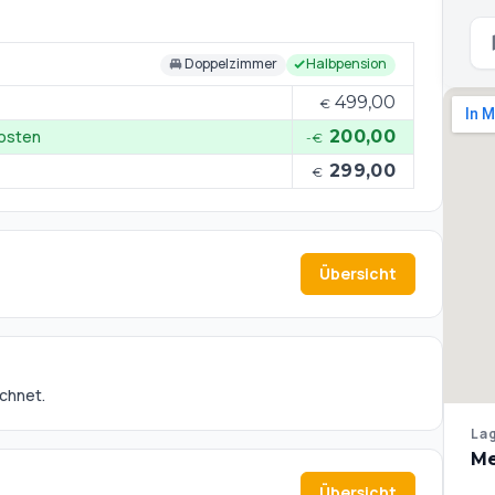
Doppelzimmer
Halbpension
499,00
€
kosten
200,00
-€
299,00
€
Übersicht
echnet.
Lag
Me
Übersicht