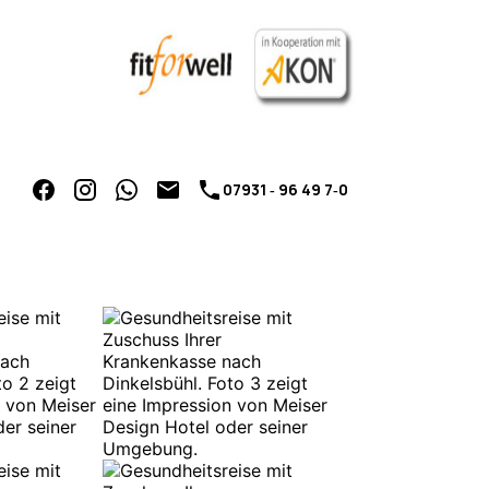
07931 ‑ 96 49 7‑0