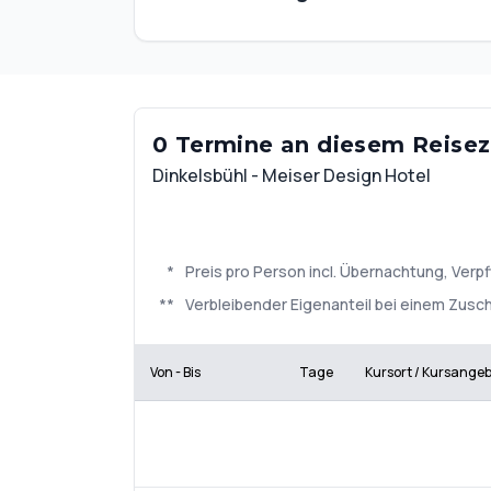
0 Termine an diesem Reisezi
Dinkelsbühl - Meiser Design Hotel
*
Preis pro Person incl. Übernachtung, Ve
**
Verbleibender Eigenanteil bei einem Zusch
Von - Bis
Tage
Kursort / Kursange