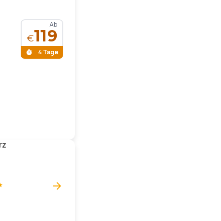
Ab
119
€
4 Tage