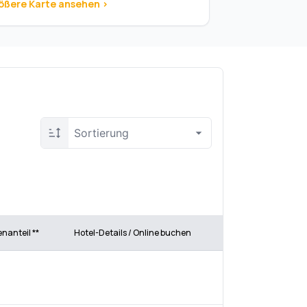
ößere Karte ansehen >
Sortierung
enanteil **
Hotel-Details / Online buchen