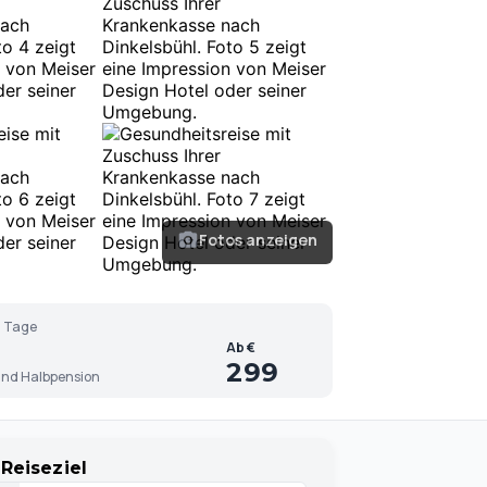
Fotos anzeigen
 Tage
Ab €
299
nd Halbpension
Reiseziel