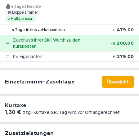
im Wald (nur ca. 20 km vom Hotel entfernt) die
4 Tage 3 Nächte
Landesgartenschau statt. Hier können Sie weitläufige
Doppelzimmer
Grünflächen, abwechslungsreiche und Themengärten erleben.
Halbpension
4 Tage
, inklusive Halbpension
479,00
€
Zuschuss Ihrer BKK Würth zu den
200,00
-€
Kurskosten
Ihr Eigenanteil
279,00
€
Einzelzimmer-Zuschläge
Übersicht
Kurtaxe
1,30 €
zzgl. Kurtaxe p.P./Tag wird vor Ort abgerechnet
Zusatzleistungen