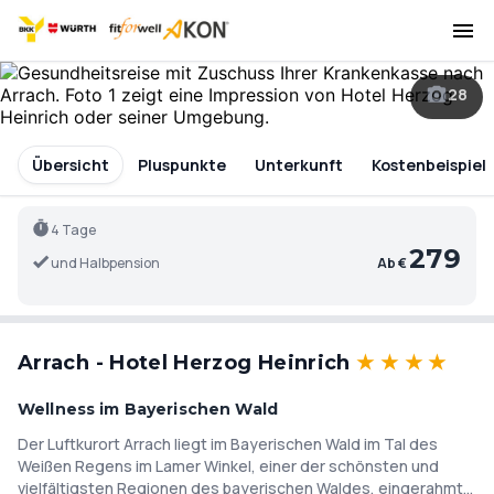
28
Übersicht
Pluspunkte
Unterkunft
Kostenbeispiel
4 Tage
279
und Halbpension
Ab €
Arrach - Hotel Herzog Heinrich
★
★
★
★
Wellness im Bayerischen Wald
Der Luftkurort Arrach liegt im Bayerischen Wald im Tal des
Weißen Regens im Lamer Winkel, einer der schönsten und
vielfältigsten Regionen des bayerischen Waldes, eingerahmt