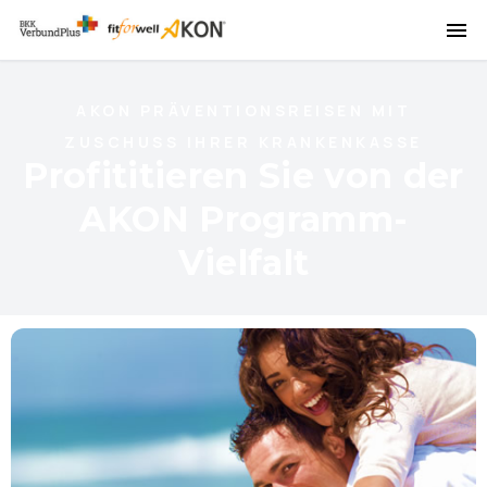
AKON PRÄVENTIONSREISEN MIT
ZUSCHUSS IHRER KRANKENKASSE
Profititieren Sie von der
AKON Programm-
Vielfalt