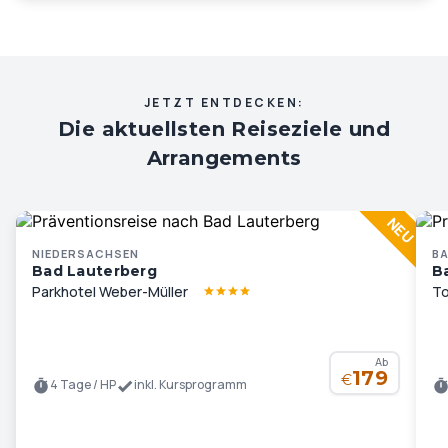
JETZT ENTDECKEN:
Die aktuellsten Reiseziele und
Arrangements
NIEDERSACHSEN
B
Bad Lauterberg
B
Parkhotel Weber-Müller
To
Ab
179
€
4 Tage / HP
inkl. Kursprogramm