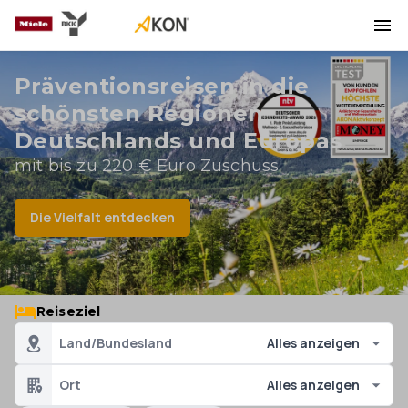
Präventionsreisen in die
schönsten Regionen
Deutschlands und Europas
mit bis zu 220 € Euro Zuschuss
Die Vielfalt entdecken
Reiseziel
Land/Bundesland
Alles anzeigen
Ort
Alles anzeigen