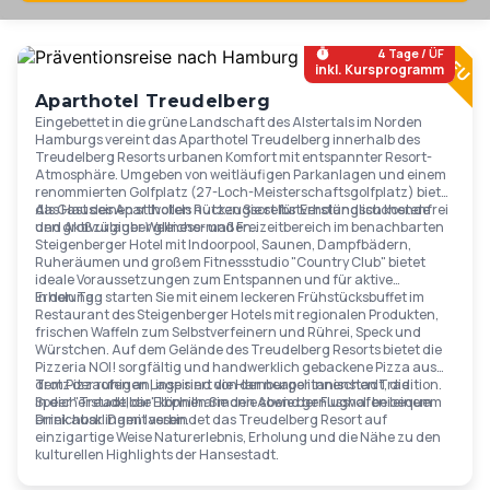
Ab
119
€
4 Tage / ÜF
inkl. Kursprogramm
Aparthotel Treudelberg
Eingebettet in die grüne Landschaft des Alstertals im Norden
Hamburgs vereint das Aparthotel Treudelberg innerhalb des
Treudelberg Resorts urbanen Komfort mit entspannter Resort-
Atmosphäre. Umgeben von weitläufigen Parkanlagen und einem
renommierten Golfplatz (27-Loch-Meisterschaftsgolfplatz) bietet
das Haus einen stilvollen Rückzugsort für Erholungssuchende
Als Gast des Aparthotels nutzen Sie selbstverständlich kostenfrei
und Aktivurlauber gleichermaßen..
den großzügiger Wellness- und Freizeitbereich im benachbarten
Steigenberger Hotel mit Indoorpool, Saunen, Dampfbädern,
Ruheräumen und großem Fitnessstudio "Country Club" bietet
ideale Voraussetzungen zum Entspannen und für aktive
Erholung.
In den Tag starten Sie mit einem leckeren Frühstücksbuffet im
Restaurant des Steigenberger Hotels mit regionalen Produkten,
frischen Waffeln zum Selbstverfeinern und Rührei, Speck und
Würstchen. Auf dem Gelände des Treudelberg Resorts bietet die
Pizzeria NOI! sorgfältig und handwerklich gebackene Pizza aus
dem Pizzaofen an, inspiriert von der neapolitanischen Tradition.
Trotz der ruhigen Lage sind die Hamburger Innenstadt, die
In der "Treudelbar" können Sie den Abend genussvoll bei einem
Speicherstadt, die Elbphilharmonie sowie der Flughafen bequem
Drink ausklingen lassen.
erreichbar. Damit verbindet das Treudelberg Resort auf
einzigartige Weise Naturerlebnis, Erholung und die Nähe zu den
kulturellen Highlights der Hansestadt.