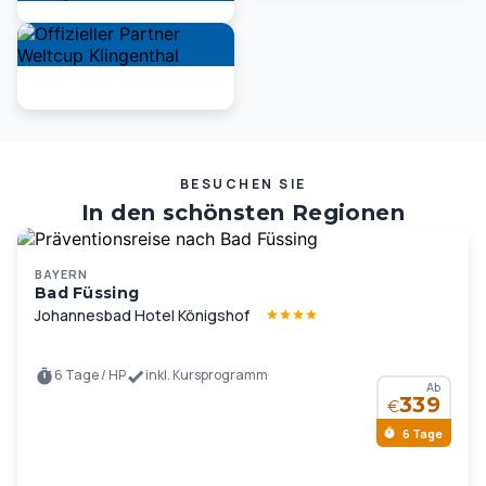
BESUCHEN SIE
In den schönsten Regionen
Deutschlands und Europas …
BAYERN
Bad Füssing
Johannesbad Hotel Königshof
6 Tage / HP
inkl. Kursprogramm
Ab
339
€
6 Tage